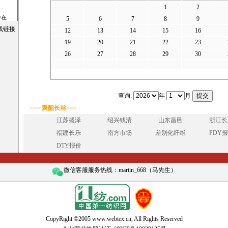
1
2
5
6
7
8
9
线链接
12
13
14
15
16
19
20
21
22
23
26
27
28
29
30
查询:
年
月
=== 聚酯长丝===
江苏盛泽
绍兴钱清
山东昌邑
浙江长
福建长乐
南方市场
差别化纤维
FDY
DTY报价
微信客服服务热线：martin_668（马先生）
CopyRight ©2005 www.webtex.cn, All Rights Reserved