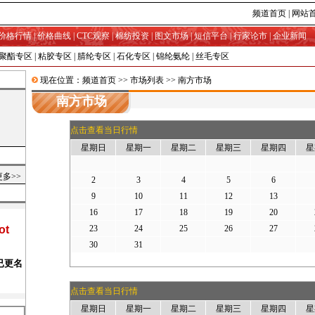
频道首页
|
网站
价格行情
|
价格曲线
|
CTC观察
|
棉纺投资
|
图文市场
|
短信平台
|
行家论市
|
企业新闻
聚酯专区
|
粘胶专区
|
腈纶专区
|
石化专区
|
锦纶氨纶
|
丝毛专区
现在位置：
频道首页
>>
市场列表
>> 南方市场
南方市场
点击查看当日行情
星期日
星期一
星期二
星期三
星期四
星
更多>>
2
3
4
5
6
9
10
11
12
13
16
17
18
19
20
23
24
25
26
27
30
31
点击查看当日行情
星期日
星期一
星期二
星期三
星期四
星