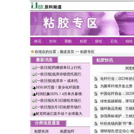
棉花
纱布
聚酯
粘胶
腈纶
石化
锦纶
你现在的位置：
频道首页
>>
粘胶专区
最新消息
粘胶快讯
[一纺日报]丙烯腈单日上行托.
浏览
[一纺日报]低库存锁货托底行.
化纤行业：2023年
[一纺日报]低库存 + 成本托.
为菌草纤维开发点赞
1656.89万股！新乡化纤国资.
中国化纤协会：202
利润狂飙103%！4月单月暴增.
[一纺日报]6月3日腈纶市场行.
绿色低碳赋能，谱写
[一纺日报]6月3日粘胶市场行.
循环新品亮相 兰精
耐克阿迪们卖不动？全球最大.
加强商标保护，兰精发
分类信息通道
针织名镇的新“纤”
调研报告|坚定信心 
粘胶长丝
粘胶短纤