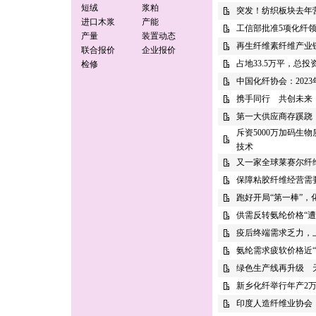
短绒
浆粕
突发！纺织板块去年
进口木浆
产能
工信部批准5项化纤
产量
装置动态
再生纤维素纤维产业
联合报价
企业报价
占地33.5万平，总
检修
中国化纤协会：202
携手同行 共创未来
第一大供应商存蹊跷
斥资5000万加码
技术
又一家全球莱赛尔纤
保障粘胶纤维经营需
跑好开局“第一棒”，
供需反转氨纶价格“遭
疫后终端需求乏力，
氨纶需求疲软价格近“
绿色生产线再升级 
新乡化纤举行年产2
印度人造纤维业协会