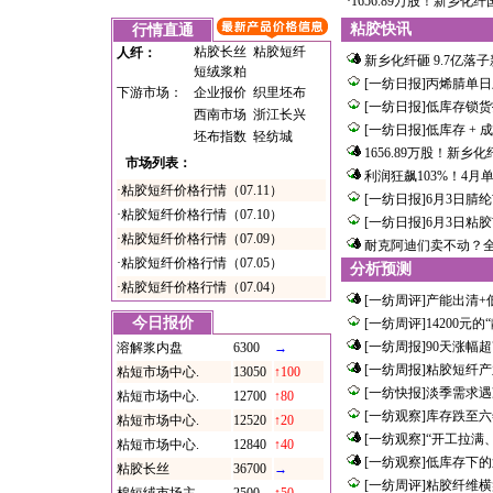
·
1656.89万股！新乡化
粘胶快讯
行情直通
粘胶长丝
粘胶短纤
人纤：
新乡化纤砸 9.7亿
短绒浆粕
[一纺日报]丙烯腈单
下游市场：
企业报价
织里坯布
[一纺日报]低库存锁
西南市场
浙江长兴
[一纺日报]低库存 +
坯布指数
轻纺城
1656.89万股！新
市场列表：
利润狂飙103%！4月
·
粘胶短纤价格行情（07.11）
[一纺日报]6月3日腈
·
粘胶短纤价格行情（07.10）
[一纺日报]6月3日粘
·
粘胶短纤价格行情（07.09）
耐克阿迪们卖不动？全
·
粘胶短纤价格行情（07.05）
分析预测
·
粘胶短纤价格行情（07.04）
[一纺周评]产能出清
今日报价
[一纺周评]14200元
[一纺周报]90天涨幅
溶解浆内盘
6300
→
[一纺周报]粘胶短纤产业链
粘短市场中心.
13050
↑100
[一纺快报]淡季需求
粘短市场中心.
12700
↑80
[一纺观察]库存跌至
粘短市场中心.
12520
↑20
[一纺观察]“开工拉满
粘短市场中心.
12840
↑40
[一纺观察]低库存下
粘胶长丝
36700
→
[一纺周评]粘胶纤维