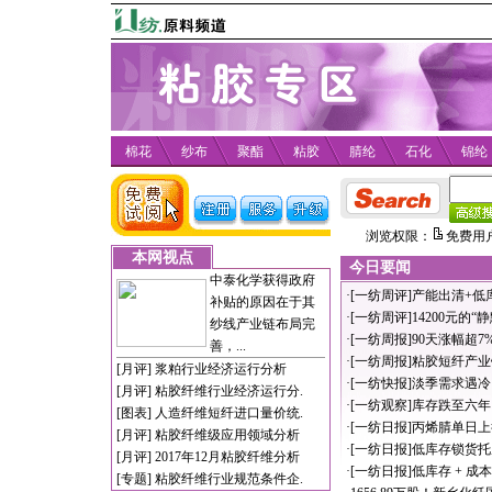
棉花
纱布
聚酯
粘胶
腈纶
石化
锦纶
浏览权限：
免费用
本网视点
今日要闻
中泰化学获得政府
·
[一纺周评]产能出清+
补贴的原因在于其
·
[一纺周评]14200元的
纱线产业链布局完
·
[一纺周报]90天涨幅超
善，...
·
[一纺周报]粘胶短纤产业链分
[月评]
浆粕行业经济运行分析
·
[一纺快报]淡季需求遇
[月评]
粘胶纤维行业经济运行分.
·
[一纺观察]库存跌至六
[图表]
人造纤维短纤进口量价统.
·
[一纺日报]丙烯腈单日
[月评]
粘胶纤维级应用领域分析
·
[一纺日报]低库存锁货
[月评]
2017年12月粘胶纤维分析
·
[一纺日报]低库存 + 
[专题]
粘胶纤维行业规范条件企.