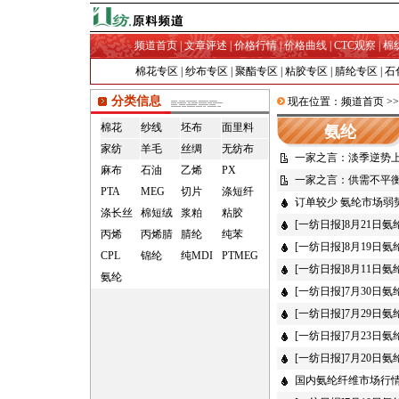
频道首页
|
文章评述
|
价格行情
|
价格曲线
|
CTC观察
|
棉
棉花专区
|
纱布专区
|
聚酯专区
|
粘胶专区
|
腈纶专区
|
石
分类信息
现在位置：
频道首页
>
棉花
纱线
坯布
面里料
氨纶
家纺
羊毛
丝绸
无纺布
一家之言：淡季逆势上
麻布
石油
乙烯
PX
一家之言：供需不平
PTA
MEG
切片
涤短纤
订单较少 氨纶市场弱势维
涤长丝
棉短绒
浆粕
粘胶
[一纺日报]8月21日
丙烯
丙烯腈
腈纶
纯苯
[一纺日报]8月19日
CPL
锦纶
纯MDI
PTMEG
[一纺日报]8月11日
氨纶
[一纺日报]7月30日
[一纺日报]7月29日
[一纺日报]7月23日
[一纺日报]7月20日
国内氨纶纤维市场行