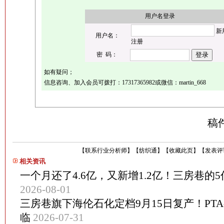
用户名登录
新
用户名：
注册
密 码：
如有疑问；
信息咨询、加入会员可拨打：17317365982或微信：martin_668
稿
【
联系行业分析师
】
【
纺织通
】
【
收藏此页
】
【
发表评
相关资讯
一个月还了4.6亿，又新增1.2亿！三房巷的
2026-08-01
三房巷旗下海伦石化定档9月15日复产！PT
临
2026-07-31