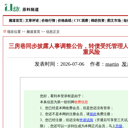
频道首页
|
文章评述
|
价格行情
|
价格曲线
|
CTC观察
|
棉纺投资
|
图文市场
|
短
现在位置 >>
频道首页
>> 信息正文
三房巷同步披露人事调整公告，转债受托管理
重风险
发表时间：2026-07-06 作者：
martin
发
您好，看到本登录框是由于：
本条信息为第一纺织网
收费信息
1、您已经是本网收费会员，但是您还没有登录；
2、您还不是本网的注册会员，请
按此
免费注册；
3、您已经注册，但还没有
申请试阅
（开通后可享受三天试
限），您还可以一步到位成为本网正式会员，马上
升级
。