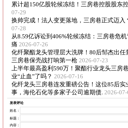
累计超150亿股轮候冻结！三房巷控股股东
07-29
换帅完成！法人变更落地，三房巷正式迈入 
07-28
从8.59亿诉讼到406%轮候冻结：三房巷危
痛
2026-07-26
化纤聚酯龙头管理层大洗牌！80后邹杰出任
三房巷保壳战打响第一枪
2026-07-23
上半年最高盈利590万！聚酯行业龙头三房
业“止血”了吗？
2026-07-16
化纤龙头三房巷连发重磅公告！这位85后实
事，海伦石化等多家子公司逾期债.
2026-07-
发表评论
姓名：
标题：
内容：