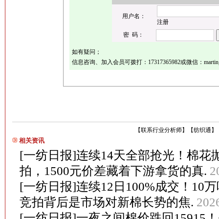
用户名：
注册
密 码：
如有疑问；
信息咨询、加入会员可拨打：17317365982或微信：martin_
【
联系行业分析师
】
【
纺织通
】
相关资讯
[一纺日报]连续14天全部抢光！棉花抛
拍，1500元价差藏着下游拿货的真.
2
[一纺日报]连续12日100%成交！1
竞拍背后是市场对新棉长势的焦.
202
[一纺日报]一夜之间棉价跌回1591