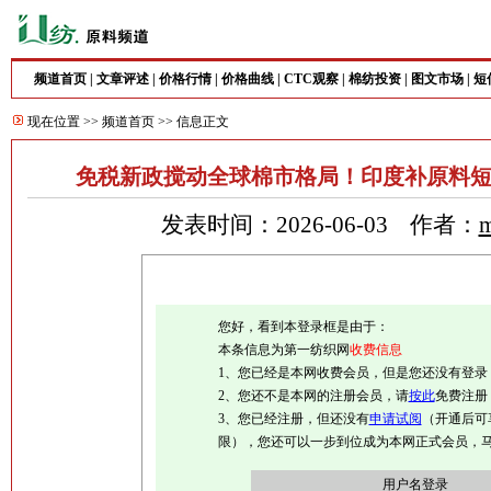
频道首页
|
文章评述
|
价格行情
|
价格曲线
|
CTC观察
|
棉纺投资
|
图文市场
|
短
现在位置 >>
频道首页
>> 信息正文
免税新政搅动全球棉市格局！印度补原料
发表时间：2026-06-03 作者：
m
您好，看到本登录框是由于：
本条信息为第一纺织网
收费信息
1、您已经是本网收费会员，但是您还没有登录
2、您还不是本网的注册会员，请
按此
免费注册
3、您已经注册，但还没有
申请试阅
（开通后可
限），您还可以一步到位成为本网正式会员，
用户名登录