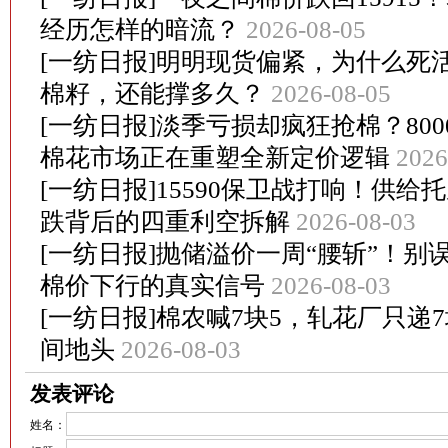
经历怎样的暗流？
2026-08-05
[一纺日报]明明现货偏紧，为什么死活
棉籽，还能撑多久？
2026-08-05
[一纺日报]淡季亏损却疯狂抢棉？80
棉花市场正在重塑全新定价逻辑
2026
[一纺日报]15590保卫战打响！供
跌背后的四重利空拆解
2026-08-03
[一纺日报]抛储溢价一周“腰斩”！别
棉价下行的真实信号
2026-08-03
[一纺日报]棉农喊7块5，轧花厂只递
间地头
2026-08-03
发表评论
姓名：