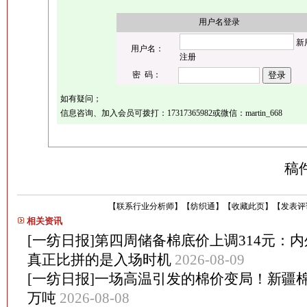
用户名登录
新
用户名：
注册
密 码：
如有疑问；
信息咨询、加入会员可拨打：17317365982或微信：martin_668
稿
【
联系行业分析师
】
【
纺织通
】
【
收藏此页
】
【
发表评
相关资讯
[一纺日报]第四周储备棉底价上调314元：内
真正比拼的是入场时机
2026-08-09
[一纺日报]一场高温引发的棉价变局！新疆棉花
万吨
2026-08-08