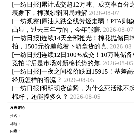
[一纺日报]累计成交超12万吨、成交率百分
表象下，棉强纱弱困局难解
2026-08-07
[一纺观察]原油大跌全线芳烃走弱！PTA则稳
凸显，过去三年亏的，今年能赚.
2026-08-07
[一纺日报]连续14天全部抢光！棉花抛储日均
拍，1500元价差藏着下游拿货的真.
2026-08
[一纺日报]连续12日100%成交！10万吨
竞拍背后是市场对新棉长势的焦.
2026-08-05
[一纺日报]一夜之间棉价跌回15915！基差
经历怎样的暗流？
2026-08-05
[一纺日报]明明现货偏紧，为什么死活涨不起来
棉籽，还能撑多久？
2026-08-05
发表评论
姓名：
标题：
内容：