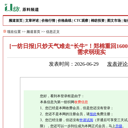
频道首页
|
文章评述
|
价格行情
|
价格曲线
|
CTC观察
|
棉纺投资
|
图文市场
|
短
现在位置 >>
频道首页
>> 信息正文
[一纺日报]只炒天气难走“长牛”！郑棉重回1600
需求弱现实
发表时间：2026-06-29
发表评论
您好，看到本登录框是由于：
本条信息为第一纺织网
收费信息
1、您已经是本网收费会员，但是您还没有登录；
2、您还不是本网的注册会员，请
按此
免费注册；
3、您已经注册，但还没有
申请试阅
（开通后可享受三天试
限），您还可以一步到位成为本网正式会员，马上
升级
。