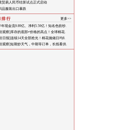
境贸易人民币结算试点正式启动
织品服装出口暴跌
闻排行
更多>>
年现金流9.89亿、净利5.59亿！知名色纺纱.
一纺观察]库存的底部≠价格的高点！全球棉花.
一纺日报]连续14天全部抢光！棉花抛储日均8.
一纺观察]短期炒天气，中期等订单，长线看供.