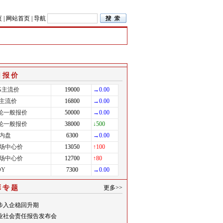
页
|
网站首页
|
导航
日报价
EG主流价
19000
→0.00
I主流价
16800
→0.00
氨纶一般报价
50000
→0.00
氨纶一般报价
38000
↓500
内盘
6300
→0.00
场中心价
13050
↑100
场中心价
12700
↑80
OY
7300
→0.00
彩专题
更多>>
步入企稳回升期
业社会责任报告发布会