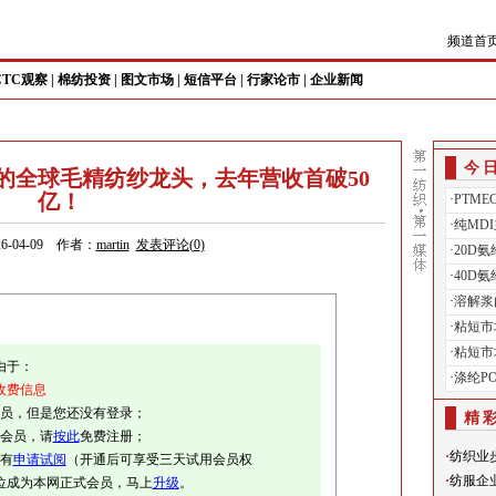
频道首
CTC观察
|
棉纺投资
|
图文市场
|
短信平台
|
行家论市
|
企业新闻
今
的全球毛精纺纱龙头，去年营收首破50
亿！
·
PTM
·
纯MD
6-04-09 作者：
martin
发表评论(
0
)
·
20D
·
40D
·
溶解浆
·
粘短市
·
粘短市
由于：
·
涤纶P
收费信息
会员，但是您还没有登录；
精
册会员，请
按此
免费注册；
·
纺织业
有
申请试阅
（开通后可享受三天试用会员权
·
纺服企
位成为本网正式会员，马上
升级
。