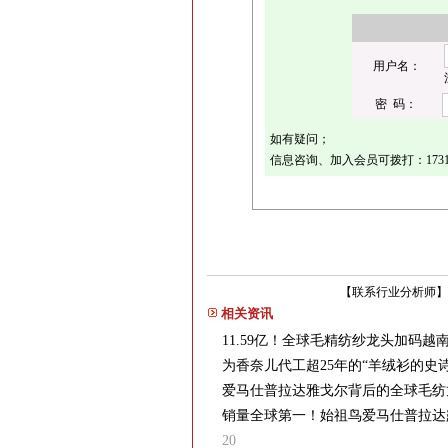
用户名：
密 码：
如有疑问；
信息咨询、加入会员可拨打：1731736
【
联系行业分析师
】
相关资讯
11.59亿！全球毛精纺纱龙头加码
为香奈儿代工超25年的“羊绒衫的史
爱马仕普拉达雅戈尔背后的全球毛纺龙
销量全球第一！始祖鸟爱马仕普拉达
20