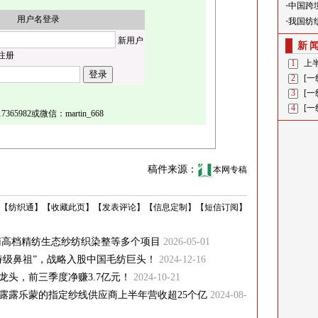
·
中国跨
用户名登录
·
我国纺
新用户
新
注册
1
上半
2
[
3
[
4
[
5982或微信：martin_668
稿件来源：
本网专稿
【
纺织通
】
【
收藏此页
】
【
发表评论
】
【
信息定制
】
【
短信订阅
】
越南高档精纺生态纱纺织染整等多个项目
2026-05-01
诗级鼻祖”，战略入股中国毛纺巨头！
2024-12-16
头，前三季度净赚3.7亿元！
2024-10-21
露露乐蒙的指定纱线供应商上半年营收超25个亿
2024-08-