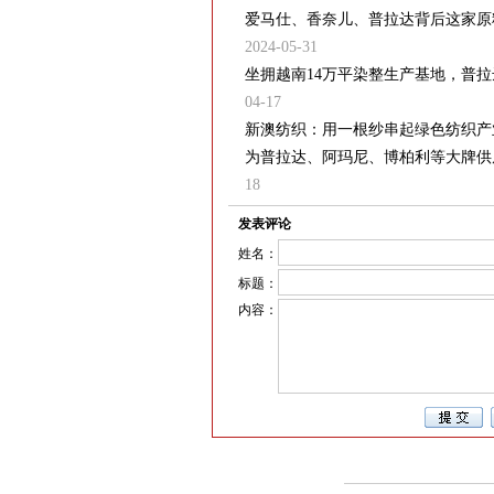
爱马仕、香奈儿、普拉达背后这家原料
2024-05-31
坐拥越南14万平染整生产基地，普
04-17
新澳纺织：用一根纱串起绿色纺织产
为普拉达、阿玛尼、博柏利等大牌供原
18
发表评论
姓名：
标题：
内容：