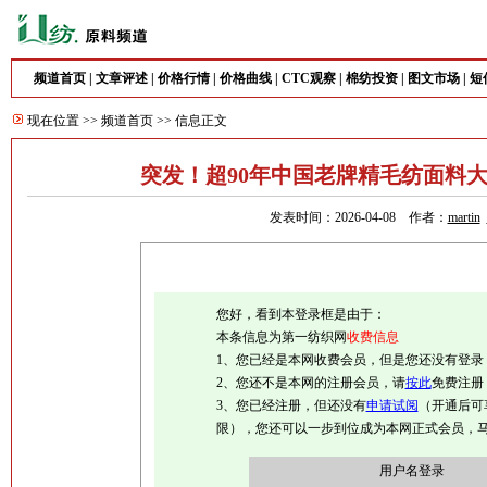
频道首页
|
文章评述
|
价格行情
|
价格曲线
|
CTC观察
|
棉纺投资
|
图文市场
|
短
现在位置 >>
频道首页
>> 信息正文
突发！超90年中国老牌精毛纺面料
发表时间：2026-04-08 作者：
martin
您好，看到本登录框是由于：
本条信息为第一纺织网
收费信息
1、您已经是本网收费会员，但是您还没有登录
2、您还不是本网的注册会员，请
按此
免费注册
3、您已经注册，但还没有
申请试阅
（开通后可
限），您还可以一步到位成为本网正式会员，
用户名登录