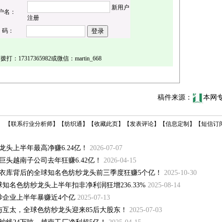
新用户
户名：
注册
 码：
17317365982或微信：martin_668
稿件来源：
本网
【
联系行业分析师
】
【
纺织通
】
【
收藏此页
】
【
发表评论
】
【
信息定制
】
【
短信订
头上半年最高净赚6.24亿！
2026-07-07
头越南子公司去年狂赚6.42亿！
2026-04-15
衣库背后的全球知名色纺纱龙头前三季度狂赚5个亿！
2025-10-30
知名色纺纱龙头上半年扣非净利润狂增236.33%
2025-08-14
纱企业上半年暴赚近4个亿
2025-07-13
与互太，全球色纺纱龙头迎来85后大股东！
2025-07-03