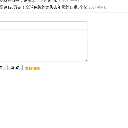
纱线24万吨，越南工厂净利超5亿！
2025-04-15
高达126万锭！全球色纺纱龙头去年卖纱狂赚5个亿
2024-04-15
发帖须知