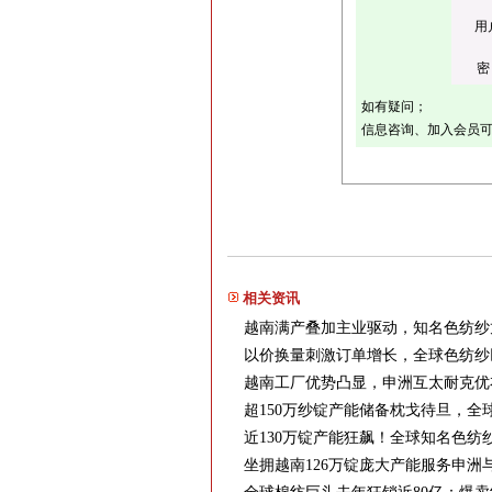
用
密
如有疑问；
信息咨询、加入会员可拨打：
相关资讯
越南满产叠加主业驱动，知名色纺纱龙
以价换量刺激订单增长，全球色纺纱巨
越南工厂优势凸显，申洲互太耐克优
超150万纱锭产能储备枕戈待旦，全球
近130万锭产能狂飙！全球知名色纺
坐拥越南126万锭庞大产能服务申洲