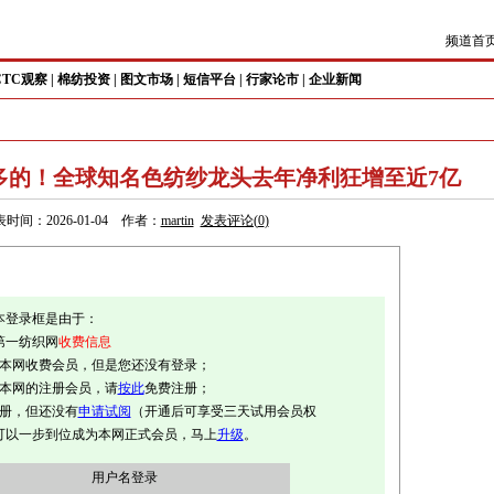
频道首
CTC观察
|
棉纺投资
|
图文市场
|
短信平台
|
行家论市
|
企业新闻
多的！全球知名色纺纱龙头去年净利狂增至近7亿
时间：2026-01-04 作者：
martin
发表评论(
0
)
本登录框是由于：
第一纺织网
收费信息
是本网收费会员，但是您还没有登录；
是本网的注册会员，请
按此
免费注册；
注册，但还没有
申请试阅
（开通后可享受三天试用会员权
可以一步到位成为本网正式会员，马上
升级
。
用户名登录