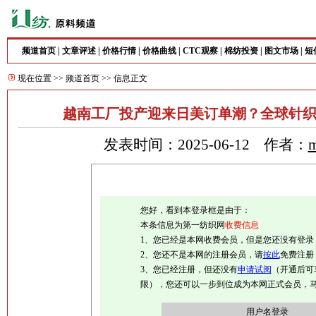
频道首页
|
文章评述
|
价格行情
|
价格曲线
|
CTC观察
|
棉纺投资
|
图文市场
|
短
现在位置 >>
频道首页
>> 信息正文
越南工厂投产迎来日美订单潮？全球针织
发表时间：2025-06-12 作者：
m
您好，看到本登录框是由于：
本条信息为第一纺织网
收费信息
1、您已经是本网收费会员，但是您还没有登录
2、您还不是本网的注册会员，请
按此
免费注册
3、您已经注册，但还没有
申请试阅
（开通后可
限），您还可以一步到位成为本网正式会员，
用户名登录