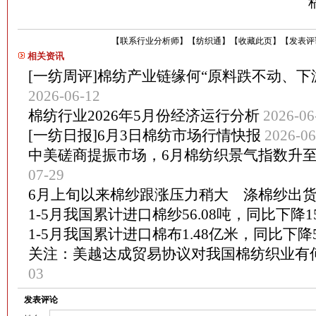
【
联系行业分析师
】
【
纺织通
】
【
收藏此页
】
【
发表评
相关资讯
[一纺周评]棉纺产业链缘何“原料跌不动、下
2026-06-12
棉纺行业2026年5月份经济运行分析
2026-06
[一纺日报]6月3日棉纺市场行情快报
2026-06
中美磋商提振市场，6月棉纺织景气指数升
07-29
6月上旬以来棉纱跟涨压力稍大 涤棉纱出
1-5月我国累计进口棉纱56.08吨，同比下降15
1-5月我国累计进口棉布1.48亿米，同比下降5
关注：美越达成贸易协议对我国棉纺织业有
03
发表评论