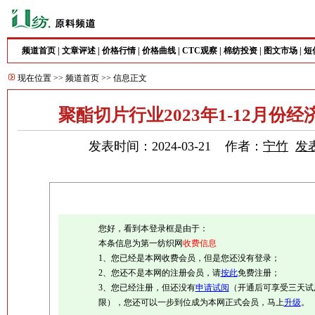
频道首页
|
文章评述
|
价格行情
|
价格曲线
|
CTC观察
|
棉纺投资
|
图文市场
|
短
现在位置 >>
频道首页
>> 信息正文
聚酯切片行业2023年1-12月份
发表时间：2024-03-21 作者：
宁竹
发
您好，看到本登录框是由于：
本条信息为第一纺织网
收费信息
1、您已经是本网收费会员，但是您还没有登录；
2、您还不是本网的注册会员，请
按此
免费注册；
3、您已经注册，但还没有
申请试阅
（开通后可享受三天试
限），您还可以一步到位成为本网正式会员，马上
升级
。