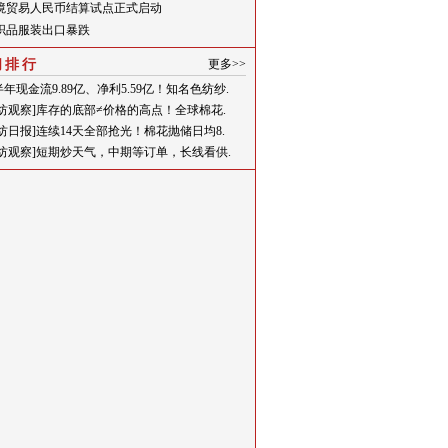
境贸易人民币结算试点正式启动
织品服装出口暴跌
闻排行
更多>>
年现金流9.89亿、净利5.59亿！知名色纺纱.
一纺观察]库存的底部≠价格的高点！全球棉花.
一纺日报]连续14天全部抢光！棉花抛储日均8.
一纺观察]短期炒天气，中期等订单，长线看供.