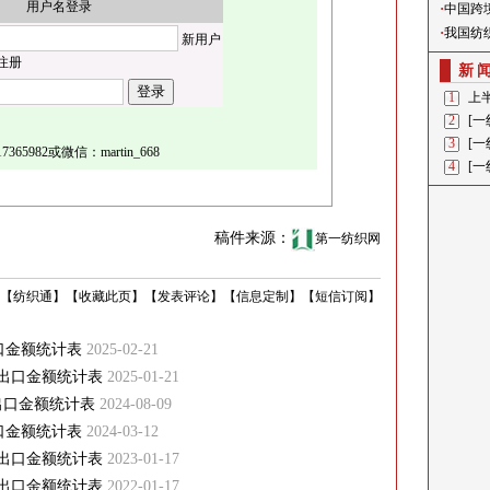
用户名登录
·
中国跨
·
我国纺
新用户
注册
新
1
上半
2
[
3
[
5982或微信：martin_668
4
[
稿件来源：
第一纺织网
【
纺织通
】
【
收藏此页
】
【
发表评论
】
【
信息定制
】
【
短信订阅
】
口金额统计表
2025-02-21
与出口金额统计表
2025-01-21
与出口金额统计表
2024-08-09
口金额统计表
2024-03-12
与出口金额统计表
2023-01-17
与出口金额统计表
2022-01-17