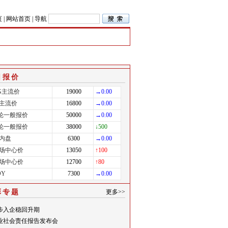
页
|
网站首页
|
导航
日报价
EG主流价
19000
→0.00
I主流价
16800
→0.00
氨纶一般报价
50000
→0.00
氨纶一般报价
38000
↓500
内盘
6300
→0.00
场中心价
13050
↑100
场中心价
12700
↑80
OY
7300
→0.00
彩专题
更多>>
步入企稳回升期
业社会责任报告发布会