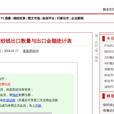
频道首
CTC观察
|
棉纺投资
|
图文市场
|
短信平台
|
行家论市
|
企业新闻
今
份越南纱线出口数量与出口金额统计表
·
PTM
：2024-01-17
发表评论(
0
)
·
纯MD
·
20D
·
40D
·
溶解浆
·
粘短市
由于：
·
粘短市
收费信息
·
涤纶P
会员，但是您还没有登录；
册会员，请
按此
免费注册；
精
有
申请试阅
（开通后可享受三天试用会员权
·
纺织业
位成为本网正式会员，马上
升级
。
·
纺服企