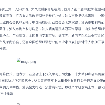
嘉宾云集，人头攒动。大气磅礴的开场视频，拉开了第二届中国潮汕国际
导嘉宾有：广东省人民政府副秘书长任小铁，汕头市委书记温湛滨，中国
工业协会会长林云峰，中国毛纺织行业协会会长刘家强，汕头市委副书记
天保，汕头市副市长彭聪恩，汕头籍奥运跳水冠军谢思埸，汕头市纺织服
业协会、产业集群、全国各地专业市场、媒体界、新闻界以及汕头市各区
市兄弟商协会，还有全国纺织服装行业的企业家代表们共计千人参加开幕
帷幕。
开幕仪式。他表示，在全省上下深入学习贯彻党的二十大精神和省高质量
潮汕国际纺织服装博览会，这是贯彻落实中央和省委省政府关于把发展经济
家的具体举措。汕头聚力打造一流营商环境、厚植产学研发展土壤、强化
装产业集群。