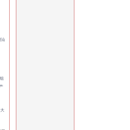
潮汕
组
产
展大