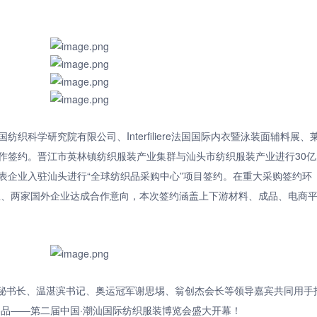
织科学研究院有限公司、Interfiliere法国国际内衣暨泳装面辅料展、
作签约。晋江市英林镇纺织服装产业集群与汕头市纺织服装产业进行30亿
表企业入驻汕头进行“全球纺织品采购中心”项目签约。在重大采购签约环
企业、两家国外企业达成合作意向，本次签约涵盖上下游材料、成品、电商
秘书长、温湛滨书记、奥运冠军谢思埸、翁创杰会长等领导嘉宾共同用手
界品——第二届中国·潮汕国际纺织服装博览会盛大开幕！