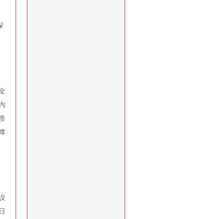
深
全
内
质
撑
设
日