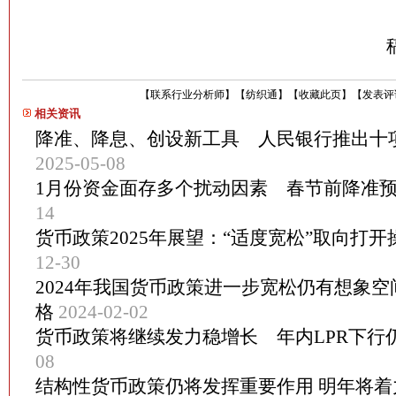
【
联系行业分析师
】
【
纺织通
】
【
收藏此页
】
【
发表评
相关资讯
降准、降息、创设新工具 人民银行推出十
2025-05-08
1月份资金面存多个扰动因素 春节前降准
14
货币政策2025年展望：“适度宽松”取向打
12-30
2024年我国货币政策进一步宽松仍有想象
格
2024-02-02
货币政策将继续发力稳增长 年内LPR下行
08
结构性货币政策仍将发挥重要作用 明年将