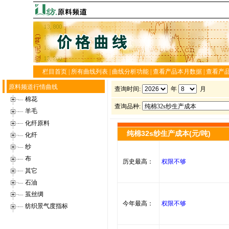
栏目首页
|
所有曲线列表
|
曲线分析功能
|
查看产品本月数据
|
查看产
原料频道行情曲线
查询时间:
年
月
棉花
查询品种:
羊毛
化纤原料
化纤
纱
布
其它
石油
茧丝绸
纺织景气度指标