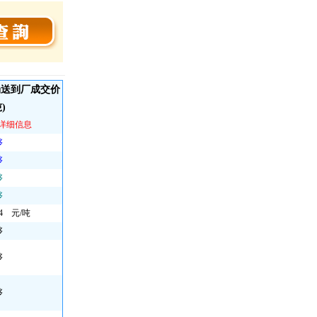
场送到厂成交价
)
看详细信息
够
够
够
够
.14 元/吨
够
够
够