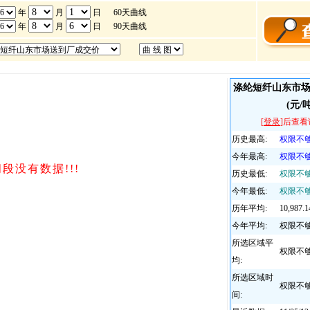
涤纶短纤山东市
(元/吨
[
登录
]后查
历史最高:
权限不
今年最高:
权限不
历史最低:
权限不
今年最低:
权限不
历年平均:
10,987
今年平均:
权限不
所选区域平
权限不
均:
所选区域时
权限不
间: