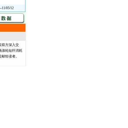
--11/05/12
卖双方深入交
场涤纶短纤消耗
贡献给读者。