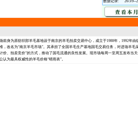
数据记录:
26/3/9--2
身为原纺织部羊毛基地设于南京的羊毛拍卖交易中心，成立于1988年，1992年由
准，改名为“南京羊毛市场”。其承担了全国羊毛生产基地国毛交易任务，对进场羊毛采
计价、拍卖竞价”的方式，推动了国毛流通的良性发展。现市场每周一至周五发布当天
公认为最具权威性的羊毛价格“晴雨表”。