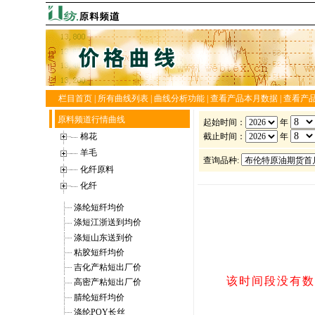
栏目首页
|
所有曲线列表
|
曲线分析功能
|
查看产品本月数据
|
查看产
原料频道行情曲线
棉花
羊毛
化纤原料
化纤
涤纶短纤均价
涤短江浙送到均价
涤短山东送到价
粘胶短纤均价
吉化产粘短出厂价
高密产粘短出厂价
腈纶短纤均价
涤纶POY长丝