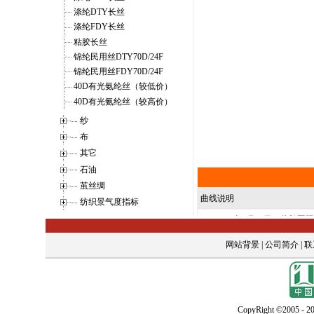
涤纶DTY长丝
涤纶FDY长丝
粘胶长丝
锦纶民用丝DTY70D/24F
锦纶民用丝FDY70D/24F
40D有光氨纶丝（较低价）
40D有光氨纶丝（较高价）
纱
布
其它
石油
茧丝绸
纺织景气度指标
网站背景
|
公司简介
|
联
CopyRight ©2005 - 20