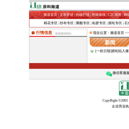
频道首页
|
文章评述
|
价格行情
|
价格曲线
|
CTC观察
|
棉
棉花专区
|
纱布专区
|
聚酯专区
|
粘胶专区
|
腈纶专区
|
石
行情信息
现在位置：
频道首页
>
新闻
[一纺日报]腈纶陷入
微信客服服务
CopyRight ©2005 w
企业营业执