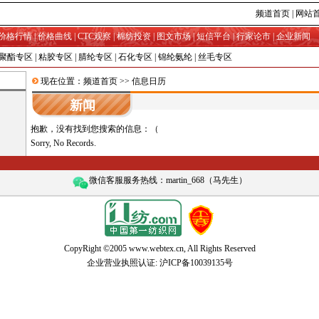
频道首页
|
网站
价格行情
|
价格曲线
|
CTC观察
|
棉纺投资
|
图文市场
|
短信平台
|
行家论市
|
企业新闻
聚酯专区
|
粘胶专区
|
腈纶专区
|
石化专区
|
锦纶氨纶
|
丝毛专区
现在位置：
频道首页
>> 信息日历
新闻
抱歉，没有找到您搜索的信息：（
Sorry, No Records.
微信客服服务热线：martin_668（马先生）
CopyRight ©2005 www.webtex.cn, All Rights Reserved
企业营业执照认证:
沪ICP备10039135号