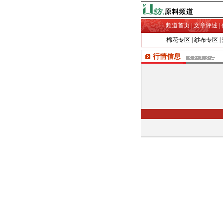
频道首页
|
文章评述
|
棉花专区
|
纱布专区
|
行情信息